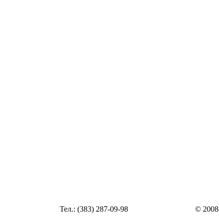
Статья
Тел.: (383) 287-09-98
© 2008
Статья
zakaz@top54.ru