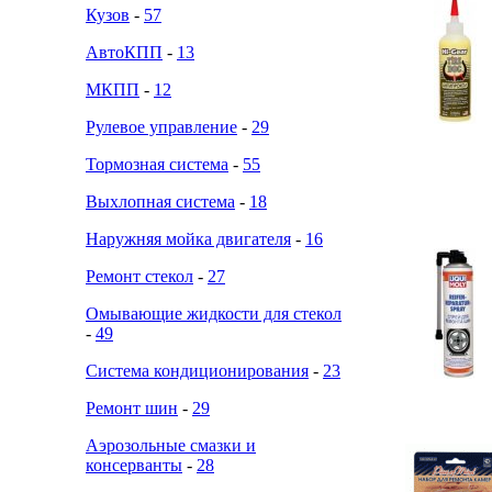
Кузов
-
57
АвтоКПП
-
13
МКПП
-
12
Рулевое управление
-
29
Тормозная система
-
55
Выхлопная система
-
18
Наружняя мойка двигателя
-
16
Ремонт стекол
-
27
Омывающие жидкости для стекол
-
49
Система кондиционирования
-
23
Ремонт шин
-
29
Аэрозольные смазки и
консерванты
-
28