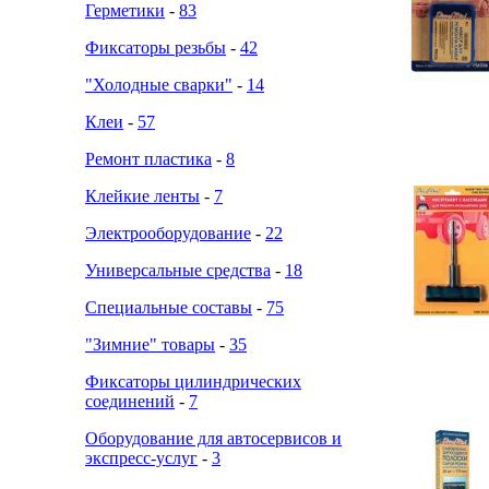
Герметики
-
83
Фиксаторы резьбы
-
42
"Холодные сварки"
-
14
Клеи
-
57
Ремонт пластика
-
8
Клейкие ленты
-
7
Электрооборудование
-
22
Универсальные средства
-
18
Специальные составы
-
75
"Зимние" товары
-
35
Фиксаторы цилиндрических
соединений
-
7
Оборудование для автосервисов и
экспресс-услуг
-
3