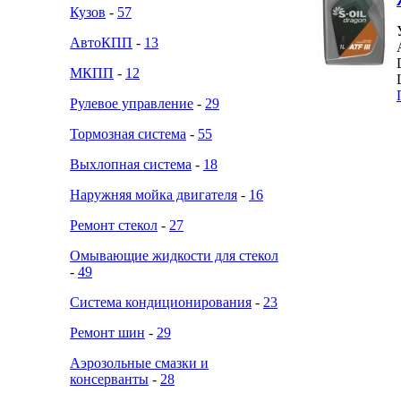
Кузов
-
57
АвтоКПП
-
13
МКПП
-
12
Рулевое управление
-
29
Тормозная система
-
55
Выхлопная система
-
18
Наружняя мойка двигателя
-
16
Ремонт стекол
-
27
Омывающие жидкости для стекол
-
49
Система кондиционирования
-
23
Ремонт шин
-
29
Аэрозольные смазки и
консерванты
-
28