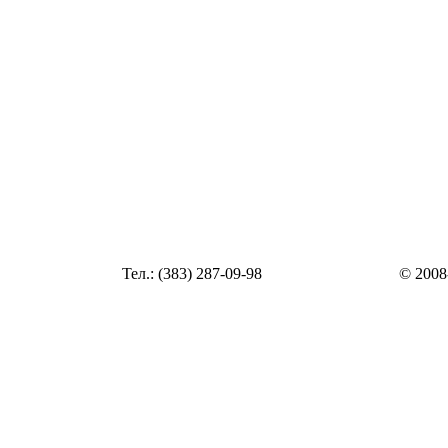
Статья
Тел.: (383) 287-09-98
© 2008
Статья
zakaz@top54.ru
Статья
Статья
Статья
Статья
Статья