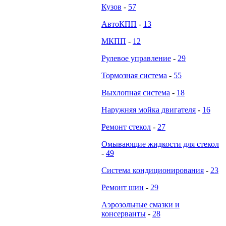
Кузов
-
57
АвтоКПП
-
13
МКПП
-
12
Рулевое управление
-
29
Тормозная система
-
55
Выхлопная система
-
18
Наружняя мойка двигателя
-
16
Ремонт стекол
-
27
Омывающие жидкости для стекол
-
49
Система кондиционирования
-
23
Ремонт шин
-
29
Аэрозольные смазки и
консерванты
-
28