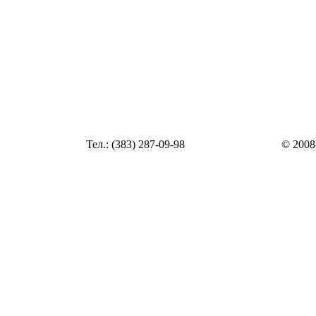
Статья
Тел.: (383) 287-09-98
© 2008
Статья
zakaz@top54.ru
Статья
Статья
Статья
Статья
Статья