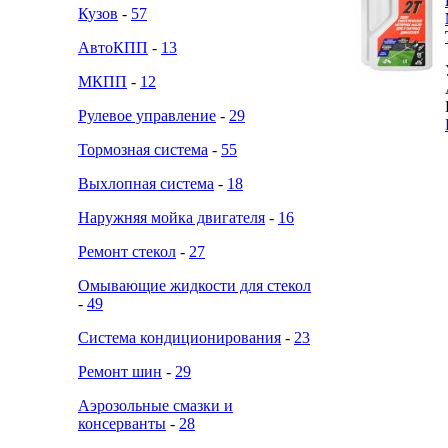
Кузов
-
57
АвтоКПП
-
13
МКПП
-
12
Рулевое управление
-
29
Тормозная система
-
55
Выхлопная система
-
18
Наружняя мойка двигателя
-
16
Ремонт стекол
-
27
Омывающие жидкости для стекол
-
49
Система кондиционирования
-
23
Ремонт шин
-
29
Аэрозольные смазки и
консерванты
-
28