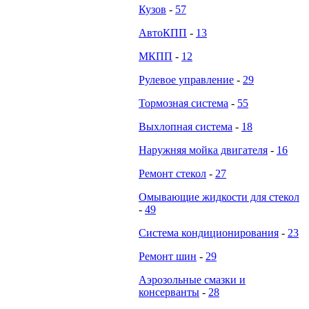
Кузов
-
57
АвтоКПП
-
13
МКПП
-
12
Рулевое управление
-
29
Тормозная система
-
55
Выхлопная система
-
18
Наружняя мойка двигателя
-
16
Ремонт стекол
-
27
Омывающие жидкости для стекол
-
49
Система кондиционирования
-
23
Ремонт шин
-
29
Аэрозольные смазки и
консерванты
-
28