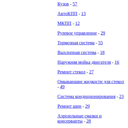
Кузов
-
57
АвтоКПП
-
13
МКПП
-
12
Рулевое управление
-
29
Тормозная система
-
55
Выхлопная система
-
18
Наружняя мойка двигателя
-
16
Ремонт стекол
-
27
Омывающие жидкости для стекол
-
49
Система кондиционирования
-
23
Ремонт шин
-
29
Аэрозольные смазки и
консерванты
-
28