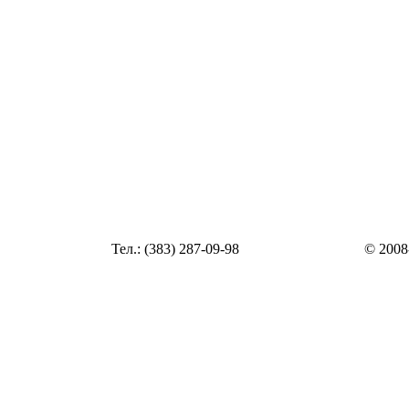
Статья
Тел.: (383) 287-09-98
© 2008
Статья
zakaz@top54.ru
Статья
Статья
Статья
Статья
Статья