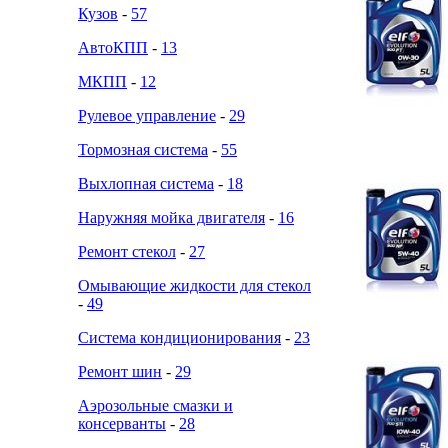
Кузов
-
57
АвтоКПП
-
13
МКПП
-
12
Рулевое управление
-
29
Тормозная система
-
55
Выхлопная система
-
18
Наружняя мойка двигателя
-
16
Ремонт стекол
-
27
Омывающие жидкости для стекол
-
49
Система кондиционирования
-
23
Ремонт шин
-
29
Аэрозольные смазки и
консерванты
-
28