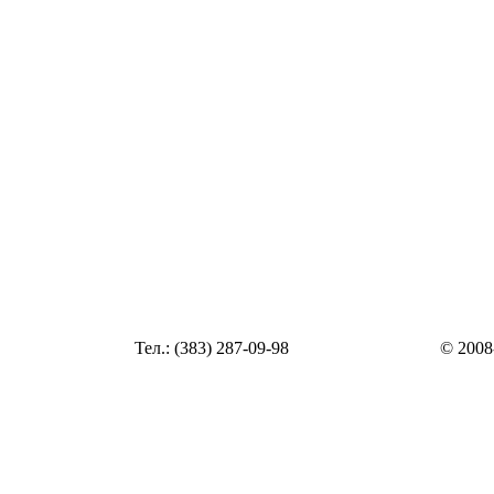
Статья
Тел.: (383) 287-09-98
© 2008
Статья
zakaz@top54.ru
Статья
Статья
Статья
Статья
Статья