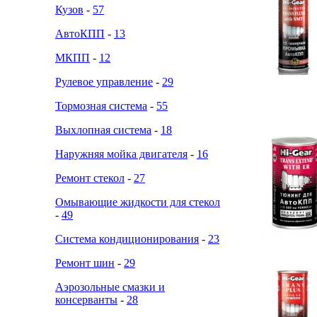
Кузов
-
57
АвтоКПП
-
13
МКПП
-
12
Рулевое управление
-
29
Тормозная система
-
55
Выхлопная система
-
18
Наружняя мойка двигателя
-
16
Ремонт стекол
-
27
Омывающие жидкости для стекол
-
49
Система кондиционирования
-
23
Ремонт шин
-
29
Аэрозольные смазки и
консерванты
-
28