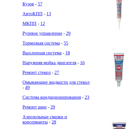
Кузов
-
57
АвтоКПП
-
13
МКПП
-
12
Рулевое управление
-
29
Тормозная система
-
55
Выхлопная система
-
18
Наружняя мойка двигателя
-
16
Ремонт стекол
-
27
Омывающие жидкости для стекол
-
49
Система кондиционирования
-
23
Ремонт шин
-
29
Аэрозольные смазки и
консерванты
-
28