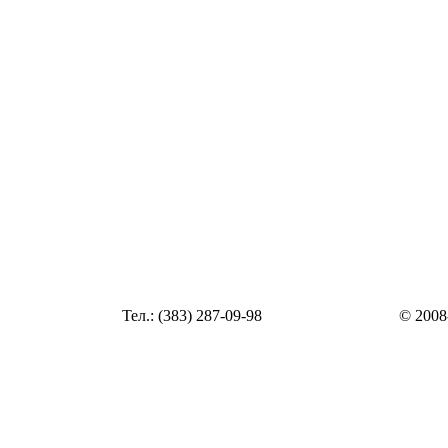
Статья
Тел.: (383) 287-09-98
© 2008
Статья
zakaz@top54.ru
Статья
Статья
Статья
Статья
Статья