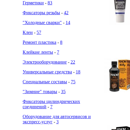
Герметики
-
83
Фиксаторы резьбы
-
42
"Холодные сварки"
-
14
Клеи
-
57
Ремонт пластика
-
8
Клейкие ленты
-
7
Электрооборудование
-
22
Универсальные средства
-
18
Специальные составы
-
75
"Зимние" товары
-
35
Фиксаторы цилиндрических
соединений
-
7
Оборудование для автосервисов и
экспресс-услуг
-
3