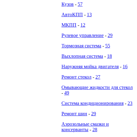
Кузов
-
57
АвтоКПП
-
13
МКПП
-
12
Рулевое управление
-
29
Тормозная система
-
55
Выхлопная система
-
18
Наружняя мойка двигателя
-
16
Ремонт стекол
-
27
Омывающие жидкости для стекол
-
49
Система кондиционирования
-
23
Ремонт шин
-
29
Аэрозольные смазки и
консерванты
-
28