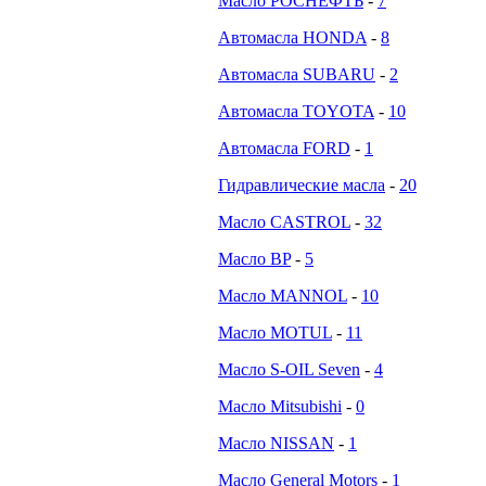
Масло РОСНЕФТЬ
-
7
Автомасла HONDA
-
8
Автомасла SUBARU
-
2
Автомасла TOYOTA
-
10
Автомасла FORD
-
1
Гидравлические масла
-
20
Масло CASTROL
-
32
Масло BP
-
5
Масло MANNOL
-
10
Масло MOTUL
-
11
Масло S-OIL Seven
-
4
Масло Mitsubishi
-
0
Масло NISSAN
-
1
Масло General Motors
-
1