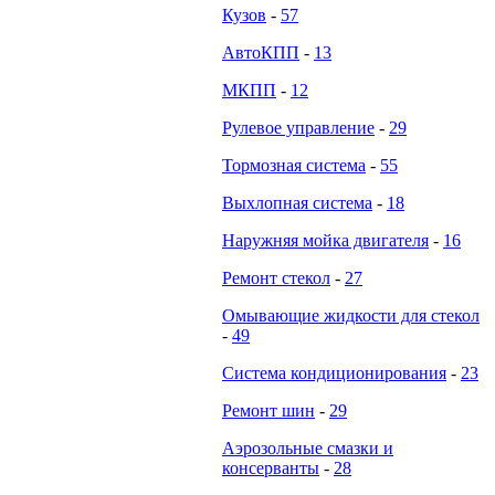
Кузов
-
57
АвтоКПП
-
13
МКПП
-
12
Рулевое управление
-
29
Тормозная система
-
55
Выхлопная система
-
18
Наружняя мойка двигателя
-
16
Ремонт стекол
-
27
Омывающие жидкости для стекол
-
49
Система кондиционирования
-
23
Ремонт шин
-
29
Аэрозольные смазки и
консерванты
-
28