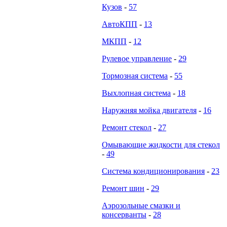
Кузов
-
57
АвтоКПП
-
13
МКПП
-
12
Рулевое управление
-
29
Тормозная система
-
55
Выхлопная система
-
18
Наружняя мойка двигателя
-
16
Ремонт стекол
-
27
Омывающие жидкости для стекол
-
49
Система кондиционирования
-
23
Ремонт шин
-
29
Аэрозольные смазки и
консерванты
-
28