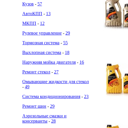
Кузов
-
57
АвтоКПП
-
13
МКПП
-
12
Рулевое управление
-
29
Тормозная система
-
55
Выхлопная система
-
18
Наружняя мойка двигателя
-
16
Ремонт стекол
-
27
Омывающие жидкости для стекол
-
49
Система кондиционирования
-
23
Ремонт шин
-
29
Аэрозольные смазки и
консерванты
-
28