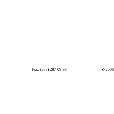
Статья
Тел.: (383) 287-09-98
© 2008
Статья
zakaz@top54.ru
Статья
Статья
Статья
Статья
Статья